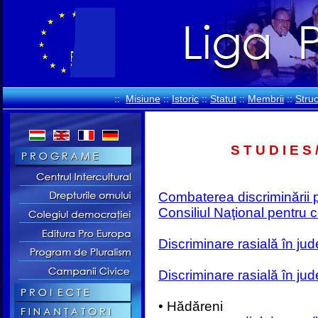
::
Misiune
::
Istoric
::
Statut
::
Membrii
::
Stru
S T U D I E S 
Combaterea discriminării p
Consiliul Naţional pentru 
Discriminare rasială în jud
Discriminare rasială în ju
• Hădăreni