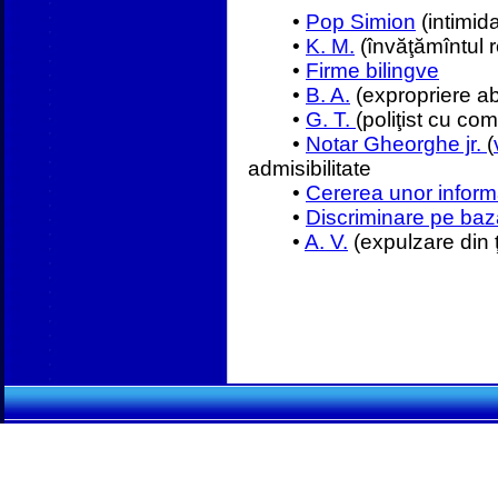
•
Pop Simion
(intimida
•
K. M.
(învăţămîntul r
•
Firme bilingve
•
B. A.
(expropriere a
•
G. T.
(poliţist cu co
•
Notar Gheorghe jr.
(
admisibilitate
•
Cererea unor informa
•
Discriminare pe baza
•
A. V.
(expulzare din 