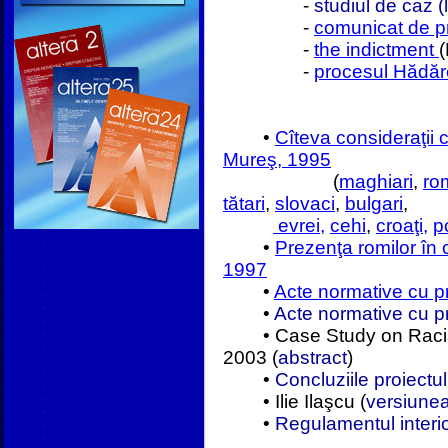
-
studiul de caz 
-
comunicat de 
-
the indictment
(
-
procesul Hădăr
•
Cîteva consideraţii c
Mureş, 1995
(
maghiari
,
ro
tătari
,
slovaci
,
bulgari
,
evrei,
cehi
,
croaţi,
p
•
Prezenţa romilor în
1997
•
Acte normative cu pri
•
Acte normative cu pri
• Case Study on Racial 
2003 (
abstract
)
•
Concluziile proiectul
• Ilie Ilaşcu (
versiune
•
Regulamentul interio