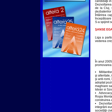
candidaţii î
Dezvoltarea 
de la Cluj, 
dezbaterilor 
Întărirea cap
începătoare s
S-a spijinit 
ŞANSE EGA
Liga a parti
vederea creşte
În anul 2005
promovarea u
• Militantism
şi alteritat
şi anti-romi,
adoptat poziţ
maghiare sau
István si Szo
• Advocacy pe
Roşia Montan
construirea 
• Dezvoltare
integrării eu
societăţii c