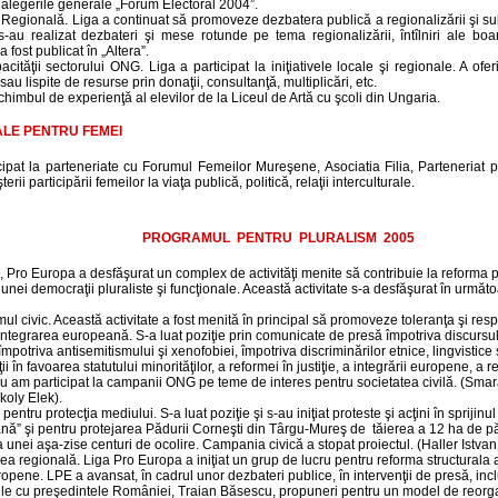
n alegerile generale „Forum Electoral 2004”.
Regională. Liga a continuat să promoveze dezbatera publică a regionalizării şi subsi
s-au realizat dezbateri şi mese rotunde pe tema regionalizării, întîlniri ale boa
a fost publicat în „Altera”.
acităţii sectorului ONG. Liga a participat la iniţiativele locale şi regionale. A ofe
au lispite de resurse prin donaţii, consultanţă, multiplicări, etc.
schimbul de experienţă al elevilor de la Liceul de Artă cu şcoli din Ungaria.
LE PENTRU FEMEI
cipat la parteneriate cu Forumul Femeilor Mureşene, Asociatia Filia, Parteneriat pe
rii participării femeilor la viaţa publică, politică, relaţii interculturale.
PROGRAMUL PENTRU PLURALISM 2005
, Pro Europa a desfăşurat un complex de activităţi menite să contribuie la reforma pr
nei democraţii pluraliste şi funcţionale. Această activitate s-a desfăşurat în următ
ul civic. Această activitate a fost menită în principal să promoveze toleranţa şi resp
e, integrarea europeană. S-a luat poziţie prin comunicate de presă împotriva discursu
 împotriva antisemitismului şi xenofobiei, împotriva discriminărilor etnice, lingvistice 
ii în favoarea statutului minorităţilor, a reformei în justiţie, a integrării europene, a 
 am participat la campanii ONG pe teme de interes pentru societatea civilă. (Sma
koly Elek).
ntru protecţia mediului. S-a luat poziţie şi s-au iniţiat proteste şi acţini în sprijin
ă” şi pentru protejarea Pădurii Corneşti din Târgu-Mureş de tăierea a 12 ha de p
a unei aşa-zise centuri de ocolire. Campania civică a stopat proiectul. (Haller Istvan
a regională. Liga Pro Europa a iniţiat un grup de lucru pentru reforma structurala a 
ropene. LPE a avansat, în cadrul unor dezbateri publice, în intervenţii de presă, inclus
ivile cu preşedintele României, Traian Băsescu, propuneri pentru un model de reorga