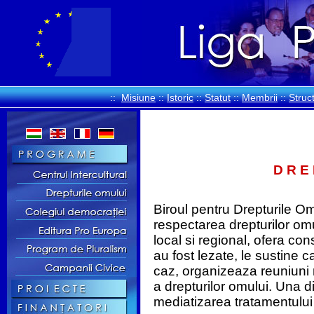
::
Misiune
::
Istoric
::
Statut
::
Membrii
::
Struc
D R E 
Biroul pentru Drepturile Om
respectarea drepturilor omulu
local si regional, ofera con
au fost lezate, le sustine c
caz, organizeaza reuniuni m
a drepturilor omului. Una din
mediatizarea tratamentului 