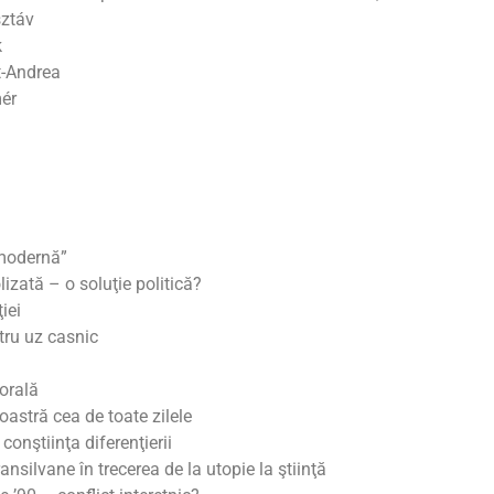
sztáv
k
t-Andrea
mér
emodernă”
zată – o soluţie politică?
iei
ru uz casnic
orală
astră cea de toate zilele
 conştiinţa diferenţierii
nsilvane în trecerea de la utopie la ştiinţă