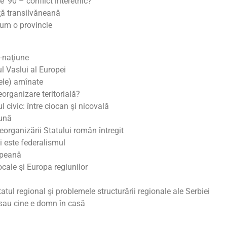
 ’90 – conflict interetnic?
ţă transilvăneană
cum o provincie
l-naţiune
l Vaslui al Europei
ele) amînate
organizare teritorială?
 civic: între ciocan şi nicovală
ună
eorganizării Statului român întregit
 este federalismul
opeană
ale şi Europa regiunilor
tul regional şi problemele structurării regionale ale Serbiei
a sau cine e domn în casă