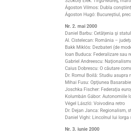
Szokoly Elek: Tîrgu-Mureş, martie
Ágoston Vilmos: Dubla conştiin
Ágoston Hugó: Bucureştiul, pre
Nr. 2. mai 2000
Daniel Barbu: Cetăţenia şi statu
Al. Cistelecan: România – judeţu
Bakk Miklós: Dezbateri (de mod
Ioan Buduca: Federalizare sau re
Gabriel Andreescu: Naţionalismul
Caius Dobrescu: O căutare com
Dr. Romul Boilă: Studiu asupra r
Mihai Fusu: Opţiunea Basarabiei
Joschka Fischer: Federaţia eur
Kolumbán Gábor: Autonomiile loc
Végel László: Voivodina retro
Dr. Dejan Janca: Regionalism, sta
Daniel Vighi: Lincolnul lui Iorg
Nr. 3. iunie 2000