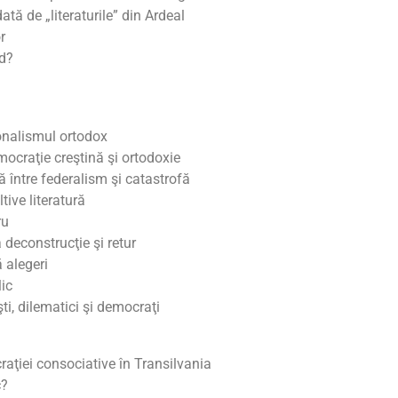
ă de „literaturile” din Ardeal
r
nd?
ionalismul ortodox
mocraţie creştină şi ortodoxie
 între federalism şi catastrofă
tive literatură
ru
a deconstrucţie şi retur
 alegeri
ic
, dilematici şi democraţi
ţiei consociative în Transilvania
c?