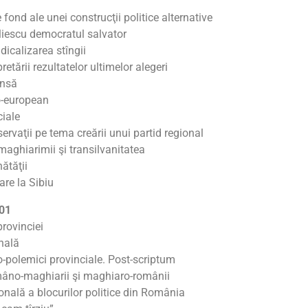
fond ale unei construcţii politice alternative
Iliescu democratul salvator
adicalizarea stîngii
etării rezultatelor ultimelor alegeri
unsă
o-european
ciale
vaţii pe tema creării unui partid regional
maghiarimii şi transilvanitatea
nătăţii
re la Sibiu
001
rovinciei
nală
o-polemici provinciale. Post-scriptum
mâno-maghiarii şi maghiaro-românii
onală a blocurilor politice din România