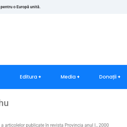
 pentru o Europă unită.
Editura
Media
Donații
 hu
 articolelor publicate în revista Provincia anul I., 2000