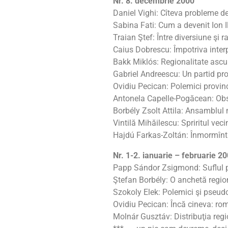
Nr. 8. decembrie 2000
Daniel Vighi: Cîteva probleme de 
Sabina Fati: Cum a devenit Ion 
Traian Ştef: Între diversiune şi r
Caius Dobrescu: Împotriva interpr
Bakk Miklós: Regionalitate asc
Gabriel Andreescu: Un partid pr
Ovidiu Pecican: Polemici provin
Antonela Capelle-Pogăcean: Obser
Borbély Zsolt Attila: Ansamblul 
Vintilă Mihăilescu: Spriritul veci
Hajdú Farkas-Zoltán: Înmormînta
Nr. 1-2. ianuarie – februarie 2
Papp Sándor Zsigmond: Suflul p
Ştefan Borbély: O anchetă regio
Szokoly Elek: Polemici şi pseud
Ovidiu Pecican: Încă cineva: ro
Molnár Gusztáv: Distribuţia regi