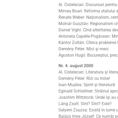
Al. Cistelecan: Discursuri pentru
Mircea Boari: Reforma statului s
Renate Weber: Naţionalism, centr
Molnár Gusztáv: Regionalism ci
Daniel Vighi: Cînd alteritatea 
Antonela Capelle-Pogăcean: Mino
Kántor Zoltán: Cîteva probleme te
Demény Péter: Mici şi meci
Ágoston Hugó: Bucureştiul, pre
Nr. 4. august 2000
Al. Cistelecan: Literatura şi liter
Demény Péter: Rîzi cu mine!
Ioan Muşlea: Spirit şi literatură
Eginald Schlattner: Străinul apr
Joachim Wittstock: Unde îşi au 
Láng Zsolt: Sînt? Sînt? Este?
Selyem Zsuzsa: Există în lume u
Balázs Imre József: Ce număr po