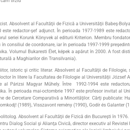
 cam tîrziu”
cist. Absolvent al Facultăţii de Fizică a Universităţii Babeş-Bol
 este redactor-şef adjunct. În perioada 1977-1989 este redactor
ul seriei Korunk Könyvek al editurii Kriterion. Membru fondator
în consiliul de coordonare, iar în perioada 1997-1999 preşedint
ika. Volumul Bukaresti Élet, képek a apărut în 2000. A fost dis
urală a Maghiarilor din Transilvania).
itor, istoric şi critic literar. Absolvent al Facultăţii de Filolog
ctor în litere la Facultatea de Filologie al Universităţii József
 al Párizsi Magyar Műhely. Între 1992-1994 este redactorul 
ika. În perioada mai-octombrie 1997 este profesor invitat al Uni
me de Cercetare Comparativă a Minorităţilor. Cărţi publicate: 
omkodj! (1989), Visszavont remény (1990), Godír és Galanter (19
olitolog. Absolvent al Facultăţii de Fizică din Bucureşti în 197
ru Dialog Social şi Alianţa Civică, director executiv al Reviste