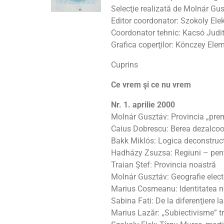
Selecţie realizată de Molnár Gu
Editor coordonator: Szokoly Ele
Coordonator tehnic: Kacsó Judi
Grafica coperţilor: Könczey Ele
Cuprins
Ce vrem şi ce nu vrem
Nr. 1. aprilie 2000
Molnár Gusztáv: Provincia „pr
Caius Dobrescu: Berea dezalcooli
Bakk Miklós: Logica deconstrucţ
Hadházy Zsuzsa: Regiuni – pent
Traian Ştef: Provincia noastră
Molnár Gusztáv: Geografie elect
Marius Cosmeanu: Identitatea no
Sabina Fati: De la diferenţiere la
Marius Lazăr: „Subiectivisme” tra