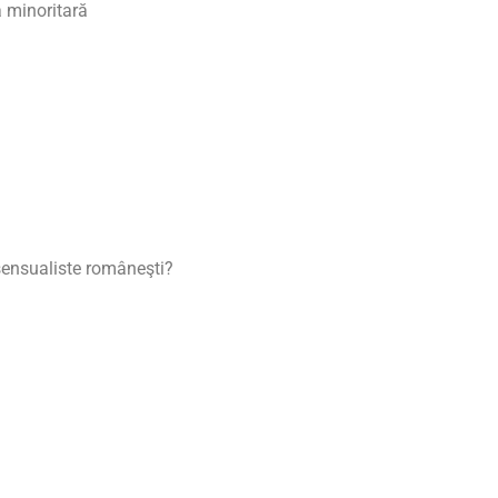
ă minoritară
sensualiste româneşti?