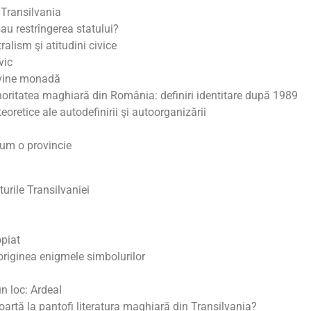
 Transilvania
au restrîngerea statului?
alism şi atitudini civice
vic
devine monadă
ritatea maghiară din România: definiri identitare după 1989
oretice ale autodefinirii şi autoorganizării
cum o provincie
aturile Transilvaniei
opiat
originea enigmele simbolurilor
n loc: Ardeal
artă la pantofi literatura maghiară din Transilvania?