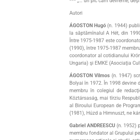
*** „… un pic cam devreme, deşi
Autori
ÁGOSTON Hugó
(n. 1944) publi
la săptămînalul A Hét, din 1990
Între 1975-1987 este coordonator
(1990), între 1975-1987 membru 
coordonator al cotidianului Krón
Ungaria) şi EMKE (Asociaţia Cult
ÁGOSTON Vilmos
(n. 1947) scri
Bolyai în 1972. În 1998 devine do
membru în colegiul de redacţie
Köztársaság, mai tîrziu Respubl
al Biroului European de Progra
(1981), Húzd a Himnuszt, ne kár
Gabriel ANDREESCU
(n. 1952) p
membru fondator al Grupului pent