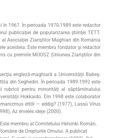
yai în 1967. În perioada 1970-1989 este redactor
ul publicaţiei de popularizarea ştiinţei TETT.
 al Asociaţiei Ziariştilor Maghiari din România
ele acesteia. Este membru fondator şi redactor
tins cu premiile MÚOSZ (Uniunea Ziariştilor din
ie, secţia engleză-maghiară a Universităţii Babeş-
 Attila din Seghedin. În perioada 1989-1992 este
rubricii pentru minorităţi al săptămînalului
versităţii Hokkaido. Din 1998 este colaborator
Humanizmus ettől — eddig? (1977), Lassú Vírus
98), Az érvelés ideje (2000).
6. Este membru al Comitetului Helsinki Român,
i Române de Drepturile Omului. A publicat