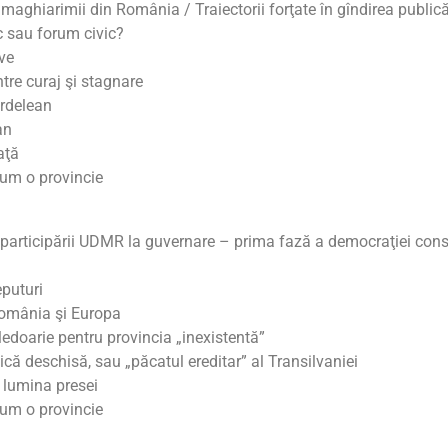
 maghiarimii din România / Traiectorii forţate în gîndirea public
c sau forum civic?
ve
ntre curaj şi stagnare
ardelean
an
aţă
cum o provincie
participării UDMR la guvernare – prima fază a democraţiei con
eputuri
România şi Europa
edoarie pentru provincia „inexistentă”
ică deschisă, sau „păcatul ereditar” al Transilvaniei
 lumina presei
cum o provincie