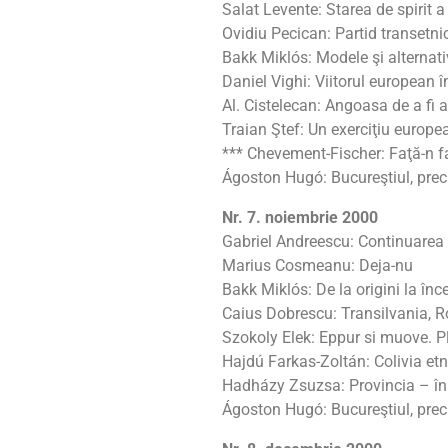
Salat Levente: Starea de spirit a
Ovidiu Pecican: Partid transetni
Bakk Miklós: Modele şi alternati
Daniel Vighi: Viitorul european î
Al. Cistelecan: Angoasa de a fi 
Traian Ştef: Un exerciţiu europe
*** Chevement-Fischer: Faţă-n f
Ágoston Hugó: Bucureştiul, pre
Nr. 7. noiembrie 2000
Gabriel Andreescu: Continuarea 
Marius Cosmeanu: Deja-nu
Bakk Miklós: De la origini la înc
Caius Dobrescu: Transilvania, 
Szokoly Elek: Eppur si muove. Pl
Hajdú Farkas-Zoltán: Colivia etn
Hadházy Zsuzsa: Provincia – în
Ágoston Hugó: Bucureştiul, pre