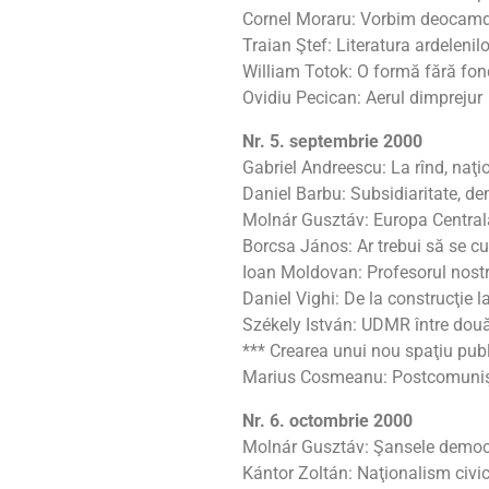
Cornel Moraru: Vorbim deocamdat
Traian Ştef: Literatura ardelenilo
William Totok: O formă fără fo
Ovidiu Pecican: Aerul dimprejur
Nr. 5. septembrie 2000
Gabriel Andreescu: La rînd, naţ
Daniel Barbu: Subsidiaritate, de
Molnár Gusztáv: Europa Centrală
Borcsa János: Ar trebui să se cul
Ioan Moldovan: Profesorul nost
Daniel Vighi: De la construcţie l
Székely István: UDMR între două
*** Crearea unui nou spaţiu publ
Marius Cosmeanu: Postcomunişti
Nr. 6. octombrie 2000
Molnár Gusztáv: Şansele democra
Kántor Zoltán: Naţionalism civi