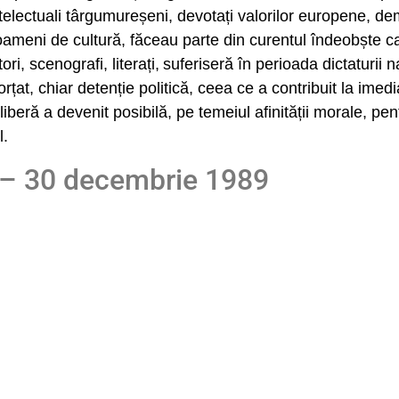
lectuali târgumureșeni, devotați valorilor europene, demo
ameni de cultură, făceau parte din curentul îndeobște cali
ori, scenografi, litera
ți,
suferiseră în perioada dictaturii
rțat, chiar detenție politică, ceea ce a contribuit la imedia
beră a devenit posibilă, pe temeiul afinității morale, pe
l.
– 30 decembrie 1989