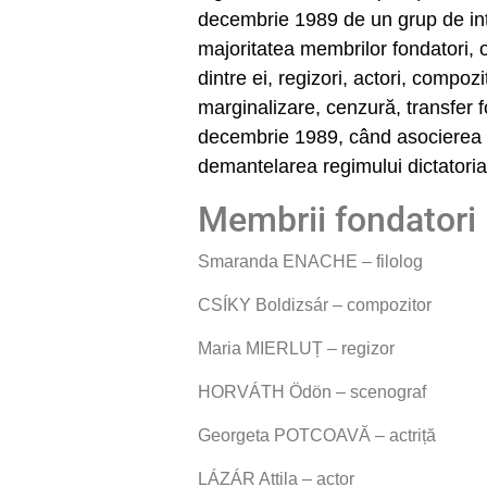
decembrie 1989 de un grup de inte
majoritatea membrilor fondatori, o
dintre ei, regizori, actori, compozit
marginalizare, cenzură, transfer fo
decembrie 1989, când asocierea li
demantelarea regimului dictatoria
Membrii fondatori
Smaranda ENACHE – filolog
CSÍKY Boldizsár – compozitor
Maria
MIERLUȚ – regizor
HORV
ÁTH Ödön – scenograf
Georgeta POTCOAV
Ă – actriță
LÁZÁR Attila – actor