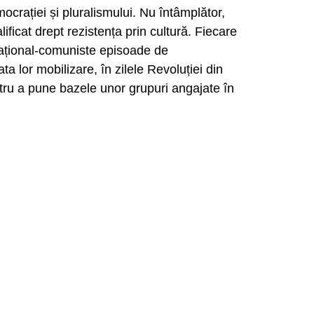
crației și pluralismului. Nu întâmplător,
ficat drept rezistența prin cultură. Fiecare
 național-comuniste episoade de
ta lor mobilizare, în zilele Revoluției din
ntru a pune bazele unor grupuri angajate în