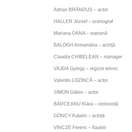
A
drian BRÂNDUȘ – actor
HALLER
József – scenograf
Mariana OANA – soprană
BALOGH Annamária – actriță
Claudia CHIBELEAN – manager
VAJDA György – regizor tehnic
Valentin LOZINCĂ – actor
SIMON Gábor – actor
BĂRCEANU Klára – violonistâ
GÖNCY Katalin – actriță
VINCZE Ferenc – flautist