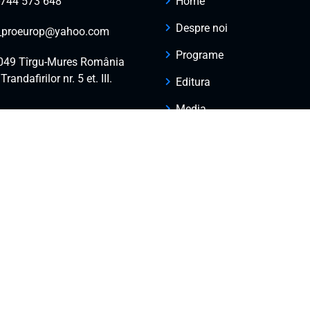
-744 573 648
Home
Despre noi
a_proeurop@yahoo.com
Programe
049 Tîrgu-Mures România
Trandafirilor nr. 5 et. III.
Editura
Media
Donații
Contact
Politica