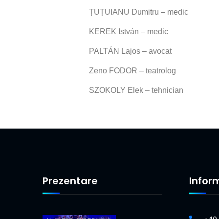
ȚUȚUIANU Dumitru – medic
KEREK István – medic
PALTÁN Lajos – avocat
Zeno FODOR – teatrolog
SZOKOLY Elek – tehnician
Prezentare
Infor