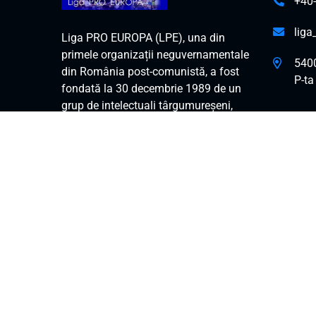
+40
lig
Liga PRO EUROPA (LPE), una din
primele organizații neguvernamentale
540
din România post-comunistă, a fost
P-ta 
fondată la 30 decembrie 1989 de un
grup de intelectuali târgumureșeni,
devotați valorilor europene,
democrației și pluralismului. Pentru
situl vechi accesați
https://proeuropa.ro/v1/
© 1989 - 2024 Liga Pro Europa