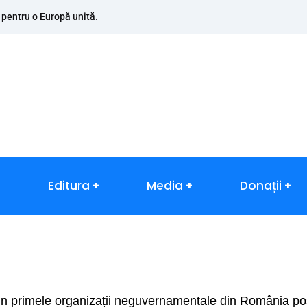
 pentru o Europă unită.
Editura
Media
Donații
primele organizații neguvernamentale din România post