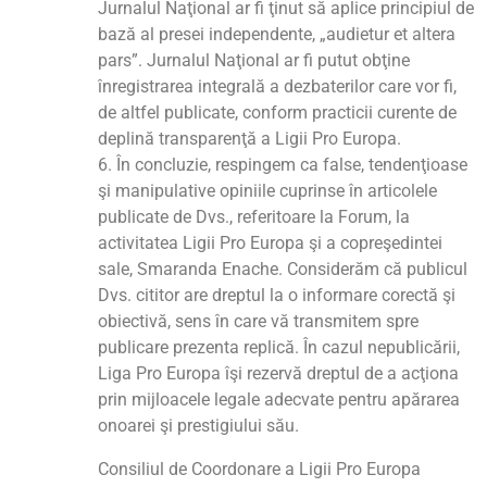
Jurnalul Naţional ar fi ţinut să aplice principiul de
bază al presei independente, „audietur et altera
pars”. Jurnalul Naţional ar fi putut obţine
înregistrarea integrală a dezbaterilor care vor fi,
de altfel publicate, conform practicii curente de
deplină transparenţă a Ligii Pro Europa.
6. În concluzie, respingem ca false, tendenţioase
şi manipulative opiniile cuprinse în articolele
publicate de Dvs., referitoare la Forum, la
activitatea Ligii Pro Europa şi a copreşedintei
sale, Smaranda Enache. Considerăm că publicul
Dvs. cititor are dreptul la o informare corectă şi
obiectivă, sens în care vă transmitem spre
publicare prezenta replică. În cazul nepublicării,
Liga Pro Europa îşi rezervă dreptul de a acţiona
prin mijloacele legale adecvate pentru apărarea
onoarei şi prestigiului său.
Consiliul de Coordonare a Ligii Pro Europa