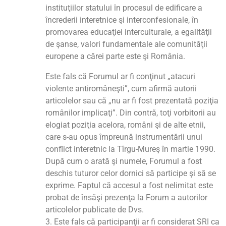
instituţiilor statului în procesul de edificare a
încrederii interetnice şi interconfesionale, în
promovarea educaţiei interculturale, a egalităţii
de şanse, valori fundamentale ale comunităţii
europene a cărei parte este şi România.
Este fals că Forumul ar fi conţinut „atacuri
violente antiromâneşti”, cum afirmă autorii
articolelor sau că „nu ar fi fost prezentată poziţia
românilor implicaţi”. Din contră, toţi vorbitorii au
elogiat poziţia acelora, români şi de alte etnii,
care s-au opus împreună instrumentării unui
conflict interetnic la Tîrgu-Mureş în martie 1990.
După cum o arată şi numele, Forumul a fost
deschis tuturor celor dornici să participe şi să se
exprime. Faptul că accesul a fost nelimitat este
probat de însăşi prezenţa la Forum a autorilor
articolelor publicate de Dvs.
3. Este fals că participanţii ar fi considerat SRI ca