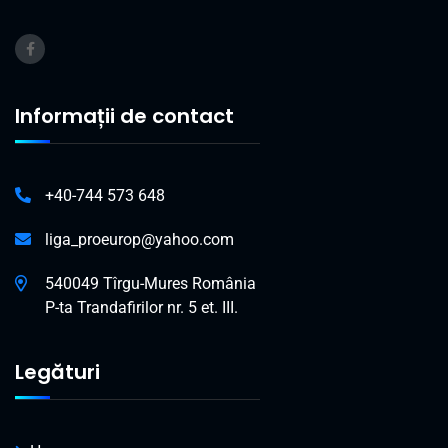
Informații de contact
+40-744 573 648
liga_proeurop@yahoo.com
540049 Tîrgu-Mures România
P-ta Trandafirilor nr. 5 et. III.
Legături