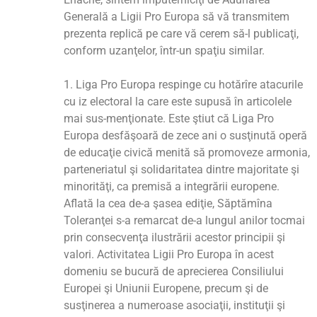
Generală a Ligii Pro Europa să vă transmitem
prezenta replică pe care vă cerem să-l publicaţi,
conform uzanţelor, într-un spaţiu similar.
1. Liga Pro Europa respinge cu hotărîre atacurile
cu iz electoral la care este supusă în articolele
mai sus-menţionate. Este ştiut că Liga Pro
Europa desfăşoară de zece ani o susţinută operă
de educaţie civică menită să promoveze armonia,
parteneriatul şi solidaritatea dintre majoritate şi
minorităţi, ca premisă a integrării europene.
Aflată la cea de-a şasea ediţie, Săptămîna
Toleranţei s-a remarcat de-a lungul anilor tocmai
prin consecvenţa ilustrării acestor principii şi
valori. Activitatea Ligii Pro Europa în acest
domeniu se bucură de aprecierea Consiliului
Europei şi Uniunii Europene, precum şi de
susţinerea a numeroase asociaţii, instituţii şi