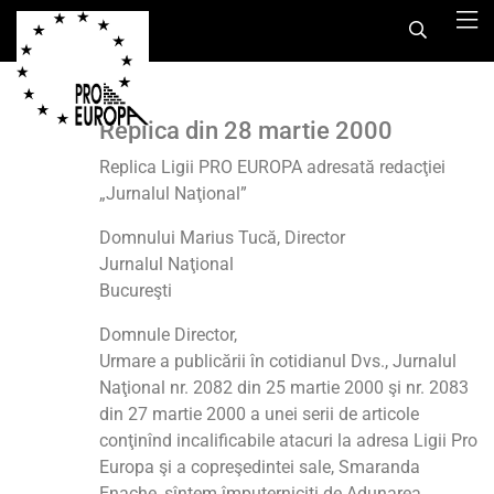
Replica din 28 martie 2000
Replica Ligii PRO EUROPA adresată redacţiei
„Jurnalul Naţional”
Domnului Marius Tucă, Director
Jurnalul Naţional
Bucureşti
Domnule Director,
Urmare a publicării în cotidianul Dvs., Jurnalul
Naţional nr. 2082 din 25 martie 2000 şi nr. 2083
din 27 martie 2000 a unei serii de articole
conţinînd incalificabile atacuri la adresa Ligii Pro
Europa şi a copreşedintei sale, Smaranda
Enache, sîntem împuterniciţi de Adunarea