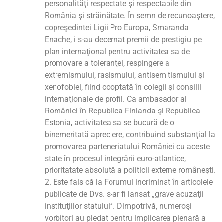
personalităţi respectate şi respectabile din
România şi străinătate. În semn de recunoaştere,
copreşedintei Ligii Pro Europa, Smaranda
Enache, i s-au decernat premii de prestigiu pe
plan internaţional pentru activitatea sa de
promovare a toleranţei, respingere a
extremismului, rasismului, antisemitismului şi
xenofobiei, fiind cooptată în colegii şi consilii
internaţionale de profil. Ca ambasador al
României în Republica Finlanda şi Republica
Estonia, activitatea sa se bucură de o
binemeritată apreciere, contribuind substanţial la
promovarea parteneriatului României cu aceste
state în procesul integrării euro-atlantice,
prioritatate absolută a politicii externe româneşti.
2. Este fals că la Forumul incriminat în articolele
publicate de Dvs. s-ar fi lansat „grave acuzaţii
instituţiilor statului”. Dimpotrivă, numeroşi
vorbitori au pledat pentru implicarea plenară a