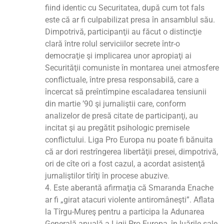
fiind identic cu Securitatea, după cum tot fals
este că ar fi culpabilizat presa în ansamblul său.
Dimpotrivă, participanţii au făcut o distincţie
clară între rolul serviciilor secrete într-o
democraţie şi implicarea unor apropiaţi ai
Securităţii comuniste în montarea unei atmosfere
conflictuale, între presa responsabilă, care a
încercat să preîntîmpine escaladarea tensiunii
din martie ’90 şi jurnaliştii care, conform
analizelor de presă citate de participanţi, au
incitat şi au pregătit psihologic premisele
conflictului. Liga Pro Europa nu poate fi bănuita
că ar dori restrîngerea libertăţii presei, dimpotrivă,
ori de cîte ori a fost cazul, a acordat asistenţă
jurnaliştilor tîrîţi în procese abuzive.
4. Este aberantă afirmaţia că Smaranda Enache
ar fi „girat atacuri violente antiromâneşti”. Aflata
la Tîrgu-Mureş pentru a participa la Adunarea
Generală anuală a Ligii Pro Europa, în luările sale