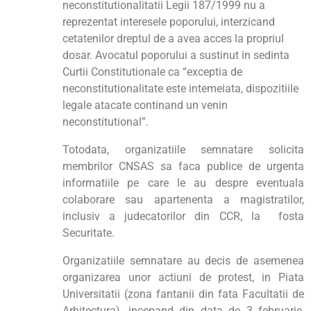
neconstitutionalitatii Legii 187/1999 nu a
reprezentat interesele poporului, interzicand
cetatenilor dreptul de a avea acces la propriul
dosar. Avocatul poporului a sustinut in sedinta
Curtii Constitutionale ca “exceptia de
neconstitutionalitate este intemeiata, dispozitiile
legale atacate continand un venin
neconstitutional”.
Totodata, organizatiile semnatare solicita
membrilor CNSAS sa faca publice de urgenta
informatiile pe care le au despre eventuala
colaborare sau apartenenta a magistratilor,
inclusiv a judecatorilor din CCR, la fosta
Securitate.
Organizatiile semnatare au decis de asemenea
organizarea unor actiuni de protest, in Piata
Universitatii (zona fantanii din fata Facultatii de
Arhitectura), incepand din data de 3 februarie,