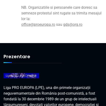
NB. Organizatiile si persoanele care doresc sa
semneze protestul sint rugate sa trimita mesajul
lor la:
office@proeuropa.ro
sau
gds@org.ro
Prezentare
Liga PRO EUROPA (LPE), una din primele organizații
neguvernamentale din România post-comunistă, a fost
fondată la 30 decembrie 1989 de un grup de intelectuali
târgumureșeni, devotați valorilor europene, democrației și