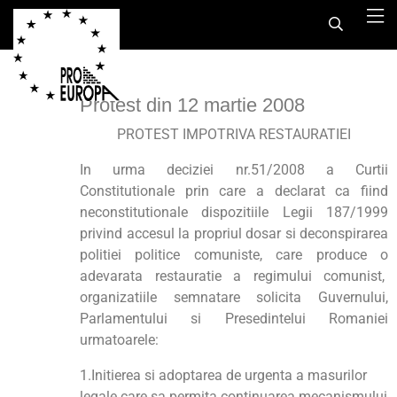
Protest din 12 martie 2008
PROTEST IMPOTRIVA RESTAURATIEI
In urma deciziei nr.51/2008 a Curtii
Constitutionale prin care a declarat ca fiind
neconstitutionale dispozitiile Legii 187/1999
privind accesul la propriul dosar si deconspirarea
politiei politice comuniste, care produce o
adevarata restauratie a regimului comunist,
organizatiile semnatare solicita Guvernului,
Parlamentului si Presedintelui Romaniei
urmatoarele:
1.Initierea si adoptarea de urgenta a masurilor
legale care sa permita continuarea mecanismului