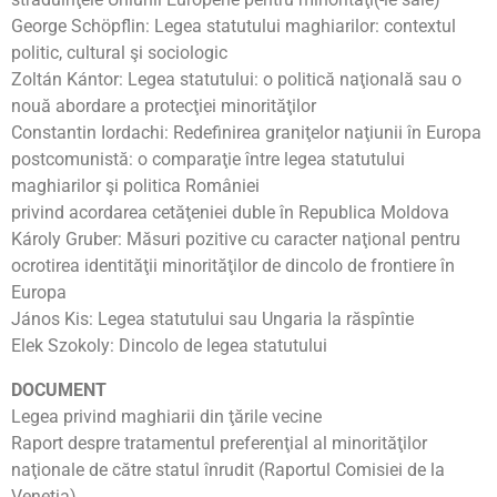
George Schöpflin: Legea statutului maghiarilor: contextul
politic, cultural şi sociologic
Zoltán Kántor: Legea statutului: o politică naţională sau o
nouă abordare a protecţiei minorităţilor
Constantin Iordachi: Redefinirea graniţelor naţiunii în Europa
postcomunistă: o comparaţie între legea statutului
maghiarilor şi politica României
privind acordarea cetăţeniei duble în Republica Moldova
Károly Gruber: Măsuri pozitive cu caracter naţional pentru
ocrotirea identităţii minorităţilor de dincolo de frontiere în
Europa
János Kis: Legea statutului sau Ungaria la răspîntie
Elek Szokoly: Dincolo de legea statutului
DOCUMENT
Legea privind maghiarii din ţările vecine
Raport despre tratamentul preferenţial al minorităţilor
naţionale de către statul înrudit (Raportul Comisiei de la
Veneţia)