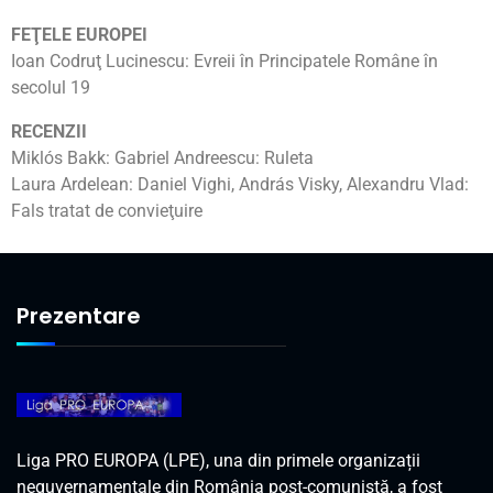
FEŢELE EUROPEI
Ioan Codruţ Lucinescu: Evreii în Principatele Române în
secolul 19
RECENZII
Miklós Bakk: Gabriel Andreescu: Ruleta
Laura Ardelean: Daniel Vighi, András Visky, Alexandru Vlad:
Fals tratat de convieţuire
Prezentare
Liga PRO EUROPA (LPE), una din primele organizații
neguvernamentale din România post-comunistă, a fost